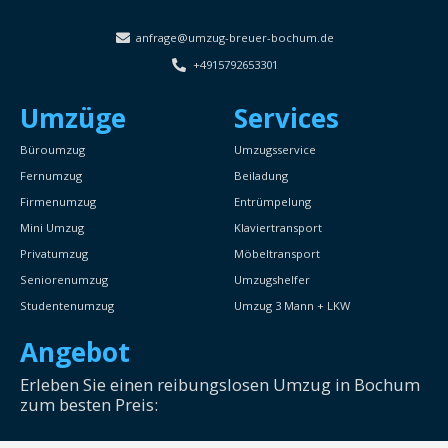
anfrage@umzug-breuer-bochum.de
+4915792653301
Umzüge
Services
Büroumzug
Umzugsservice
Fernumzug
Beiladung
Firmenumzug
Entrümpelung
Mini Umzug
Klaviertransport
Privatumzug
Möbeltransport
Seniorenumzug
Umzugshelfer
Studentenumzug
Umzug 3 Mann + LKW
Angebot
Erleben Sie einen reibungslosen Umzug in Bochum
zum besten Preis: