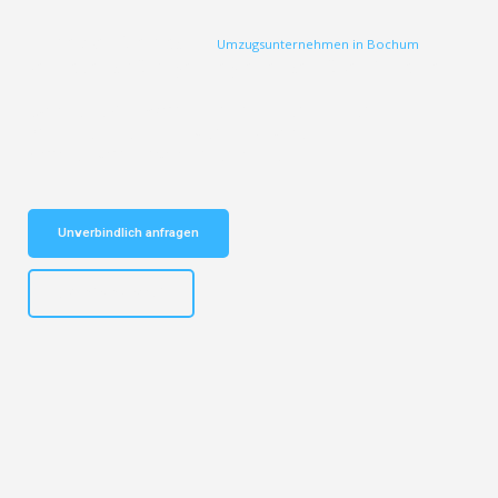
Entdecken Sie das
#1
– Ihr
Umzugsunternehmen in Bochum
vertrauenswürdiger Begleiter seit über 12 Jahren!
Schnelle Antwort in garantiert unter 2
Minuten: Jetzt unverbindlichen
Kostenvoranschlag erhalten!
Unverbindlich anfragen
+4915792653301