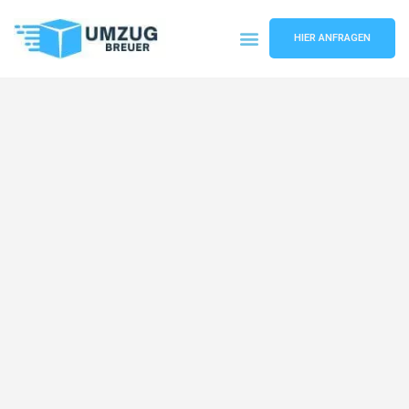
HIER ANFRAGEN
Umzugsunternehmen Bochum
Umzugsservice Bochum