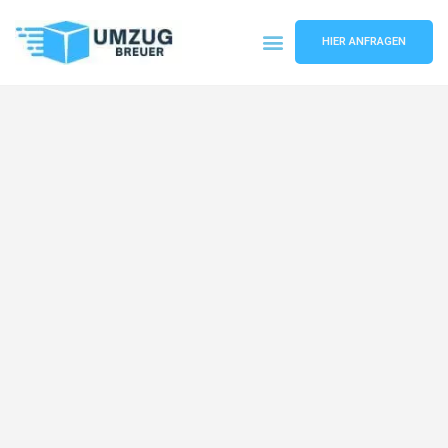
HIER ANFRAGEN
Umzugsunternehmen Bochum
Umzugsservice Bochum