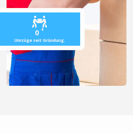
+
0
Umzüge seit Gründung.