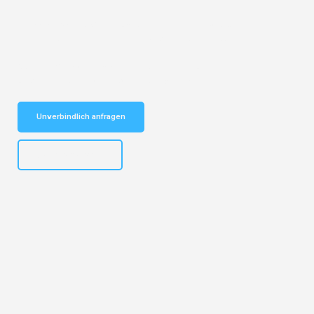
Entdecken Sie das
#1 Umzugsunternehmen in Bochum
– Ihr
vertrauenswürdiger Begleiter für Umzüge Bochum Essen!
Schnelle Antwort in garantiert unter 2 Minuten: Jetzt
unverbindlichen Kostenvoranschlag erhalten!
Unverbindlich anfragen
+4915792653301