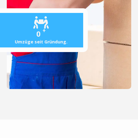
+
0
Umzüge seit Gründung.