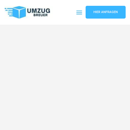
HIER ANFRAGEN
Umzugsunternehmen Bochum
Umzugsservice Bochum