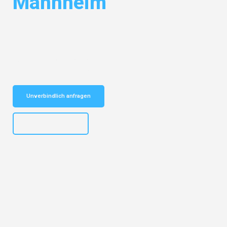
Mannheim
Entdecken Sie das
#1 Umzugsunternehmen in Bochum
– Ihr
vertrauenswürdiger Begleiter für Umzüge Bochum Mannheim!
Schnelle Antwort in garantiert unter 2 Minuten: Jetzt
unverbindlichen Kostenvoranschlag erhalten!
Unverbindlich anfragen
+4915792653301