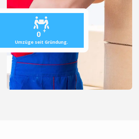
+
0
Umzüge seit Gründung.