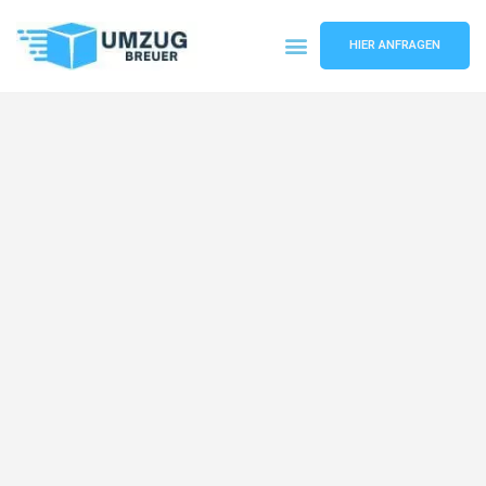
HIER ANFRAGEN
Umzugsunternehmen Bochum
Umzugsservice Bochum