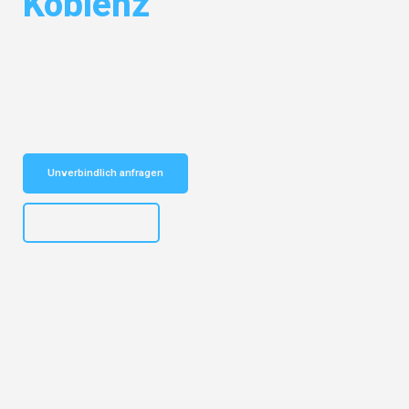
Koblenz
Entdecken Sie das
#1 Umzugsunternehmen in Bochum
– Ihr
vertrauenswürdiger Begleiter für Umzüge Bochum Koblenz!
Schnelle Antwort in garantiert unter 2 Minuten: Jetzt
unverbindlichen Kostenvoranschlag erhalten!
Unverbindlich anfragen
+4915792653301