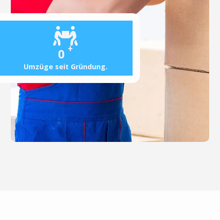
+
0
Umzüge seit Gründung.