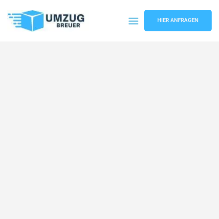
HIER ANFRAGEN
Umzugsunternehmen Bochum
Umzugsservice Bochum