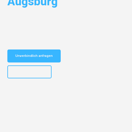
Augsburg
Entdecken Sie das
#1 Umzugsunternehmen in Bochum
– Ihr
vertrauenswürdiger Begleiter für Umzüge Bochum Augsburg!
Schnelle Antwort in garantiert unter 2 Minuten: Jetzt
unverbindlichen Kostenvoranschlag erhalten!
Unverbindlich anfragen
+4915792653301