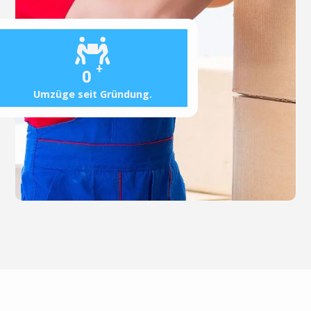
+
0
Umzüge seit Gründung.