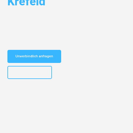
Krefeld
Entdecken Sie das
#1 Umzugsunternehmen in Bochum
– Ihr
vertrauenswürdiger Begleiter für Umzüge Bochum Krefeld!
Schnelle Antwort in garantiert unter 2 Minuten: Jetzt
unverbindlichen Kostenvoranschlag erhalten!
Unverbindlich anfragen
+4915792653301