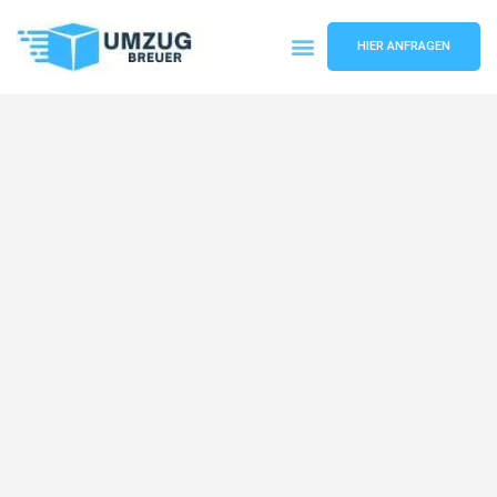
HIER ANFRAGEN
Umzugsunternehmen Bochum
Umzugsservice Bochum