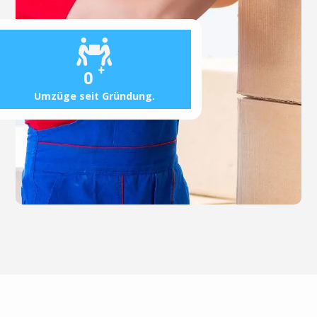
+
0
Umzüge seit Gründung.