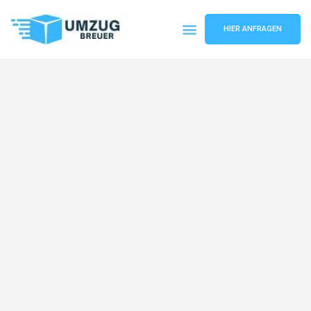
HIER ANFRAGEN
Umzugsunternehmen Bochum
Umzugsservice Bochum