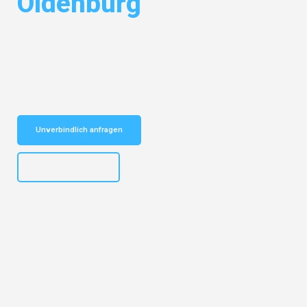
Oldenburg
Entdecken Sie das
#1 Umzugsunternehmen in Bochum
– Ihr
vertrauenswürdiger Begleiter für Umzüge Bochum Oldenburg!
Schnelle Antwort in garantiert unter 2 Minuten: Jetzt
unverbindlichen Kostenvoranschlag erhalten!
Unverbindlich anfragen
+4915792653301