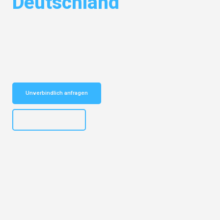
Deutschland
Entdecken Sie das
#1 Umzugsunternehmen in Bochum
– Ihr
vertrauenswürdiger Begleiter für Umzüge Bochum Deutschland!
Schnelle Antwort in garantiert unter 2 Minuten: Jetzt
unverbindlichen Kostenvoranschlag erhalten!
Unverbindlich anfragen
+4915792653301