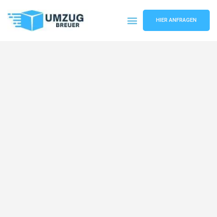
HIER ANFRAGEN
Umzugsunternehmen Bochum
Umzugsservice Bochum