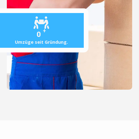
+
0
Umzüge seit Gründung.