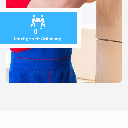
+
0
Umzüge seit Gründung.