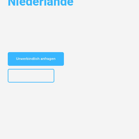
Niederlande
Entdecken Sie das
#1 Umzugsunternehmen in Bochum
– Ihr
vertrauenswürdiger Begleiter für Umzüge Bochum Niederlande!
Schnelle Antwort in garantiert unter 2 Minuten: Jetzt
unverbindlichen Kostenvoranschlag erhalten!
Unverbindlich anfragen
+4915792653301