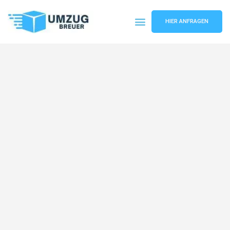
HIER ANFRAGEN
Umzugsunternehmen Bochum
Umzugsservice Bochum