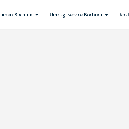
ehmen Bochum
Umzugsservice Bochum
Kost