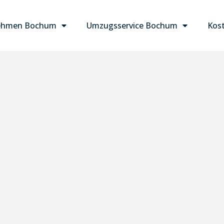
ehmen Bochum
Umzugsservice Bochum
Kost