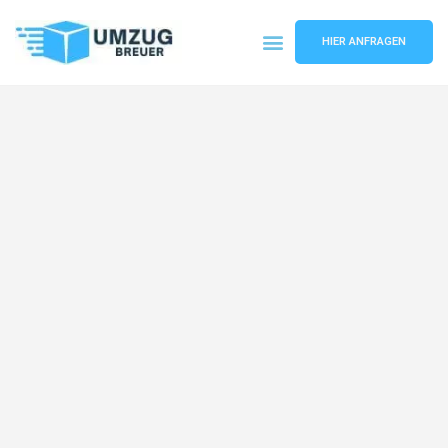
HIER ANFRAGEN
Umzugsunternehmen Bochum
Umzugsservice Bochum