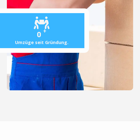
+
0
Umzüge seit Gründung.