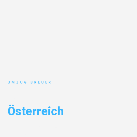
UMZUG BREUER
Umzug Bochum
Österreich
Entdecken Sie das
#1 Umzugsunternehmen in Bochum
– Ihr
vertrauenswürdiger Begleiter für Umzüge Bochum Österreich!