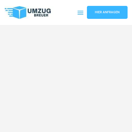
HIER ANFRAGEN
Umzugsunternehmen Bochum
Umzugsservice Bochum