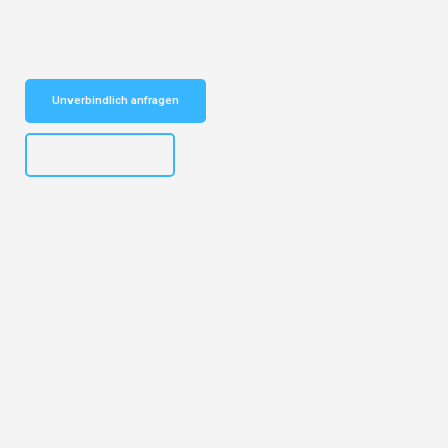
Schnelle Antwort in garantiert unter 2 Minuten: Jetzt
unverbindlichen Kostenvoranschlag erhalten!
Unverbindlich anfragen
+4915792653301