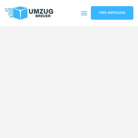
HIER ANFRAGEN
Umzugsunternehmen Bochum
Umzugsservice Bochum