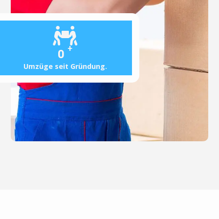
+
0
Umzüge seit Gründung.