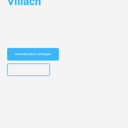
Villach
Entdecken Sie das
#1 Umzugsunternehmen in Bochum
– Ihr
vertrauenswürdiger Begleiter für Umzüge Bochum Villach!
Schnelle Antwort in garantiert unter 2 Minuten: Jetzt
unverbindlichen Kostenvoranschlag erhalten!
Unverbindlich anfragen
+4915792653301