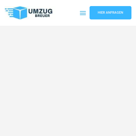
HIER ANFRAGEN
Umzugsunternehmen Bochum
Umzugsservice Bochum