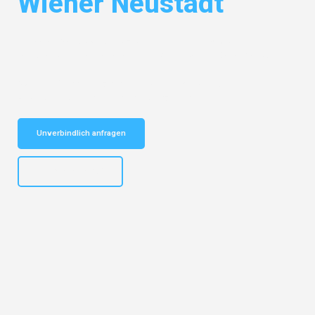
Wiener Neustadt
Entdecken Sie das
#1 Umzugsunternehmen in Bochum
– Ihr
vertrauenswürdiger Begleiter für Umzüge Bochum Wiener Neustadt!
Schnelle Antwort in garantiert unter 2 Minuten: Jetzt
unverbindlichen Kostenvoranschlag erhalten!
Unverbindlich anfragen
+4915792653301