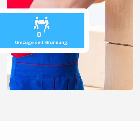
+
0
Umzüge seit Gründung.