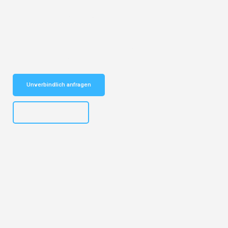
Entdecken Sie das
#1 Umzugsunternehmen in Bochum
– Ihr
vertrauenswürdiger Begleiter für Umzüge Bochum Linz!
Schnelle Antwort in garantiert unter 2 Minuten: Jetzt
unverbindlichen Kostenvoranschlag erhalten!
Unverbindlich anfragen
+4915792653301