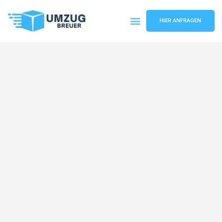
HIER ANFRAGEN
Umzugsunternehmen Bochum
Umzugsservice Bochum