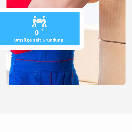
+
0
Umzüge seit Gründung.