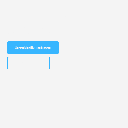
Entdecken Sie das
#1 Umzugsunternehmen in Bochum
– Ihr
vertrauenswürdiger Begleiter für Umzüge Bochum Italien!
Schnelle Antwort in garantiert unter 2 Minuten: Jetzt
unverbindlichen Kostenvoranschlag erhalten!
Unverbindlich anfragen
+4915792653301