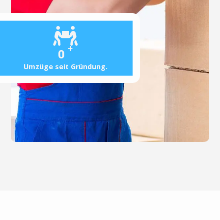
+
0
Umzüge seit Gründung.