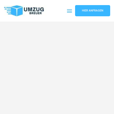
HIER ANFRAGEN
Umzugsunternehmen Bochum
Umzugsservice Bochum