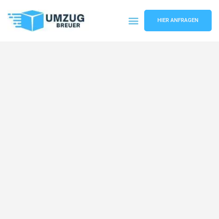
HIER ANFRAGEN
Umzugsunternehmen Bochum
Umzugsservice Bochum