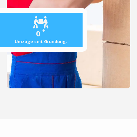
+
0
Umzüge seit Gründung.