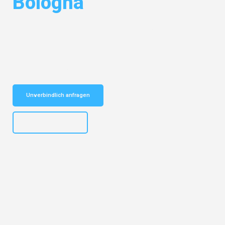
Bologna
Entdecken Sie das
#1 Umzugsunternehmen in Bochum
– Ihr
vertrauenswürdiger Begleiter für Umzüge Bochum Bologna!
Schnelle Antwort in garantiert unter 2 Minuten: Jetzt
unverbindlichen Kostenvoranschlag erhalten!
Unverbindlich anfragen
+4915792653301