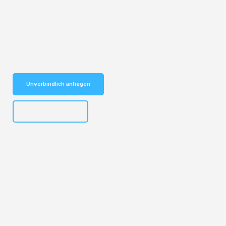
Entdecken Sie das
#1 Umzugsunternehmen in Bochum
– Ihr
vertrauenswürdiger Begleiter für Umzüge Bochum Terni!
Schnelle Antwort in garantiert unter 2 Minuten: Jetzt
unverbindlichen Kostenvoranschlag erhalten!
Unverbindlich anfragen
+4915792653301