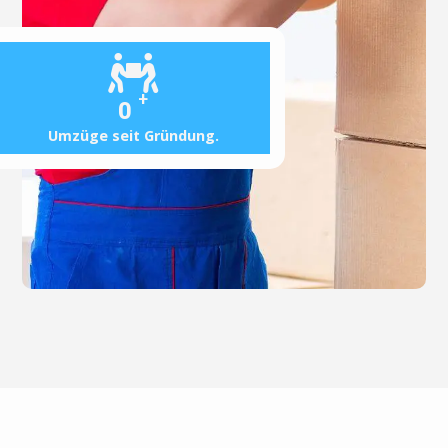
+
0
Umzüge seit Gründung.