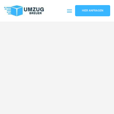
HIER ANFRAGEN
Umzugsunternehmen Bochum
Umzugsservice Bochum