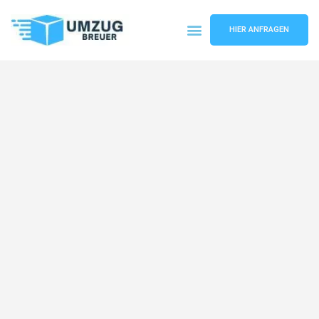
HIER ANFRAGEN
Umzugsunternehmen Bochum
Umzugsservice Bochum