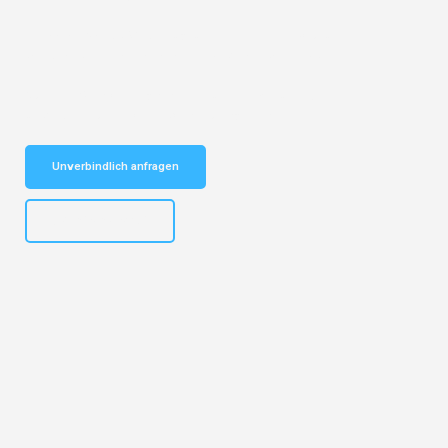
Entdecken Sie das
#1 Umzugsunternehmen in Bochum
– Ihr
vertrauenswürdiger Begleiter für Umzüge Bochum Rom!
Schnelle Antwort in garantiert unter 2 Minuten: Jetzt
unverbindlichen Kostenvoranschlag erhalten!
Unverbindlich anfragen
+4915792653301