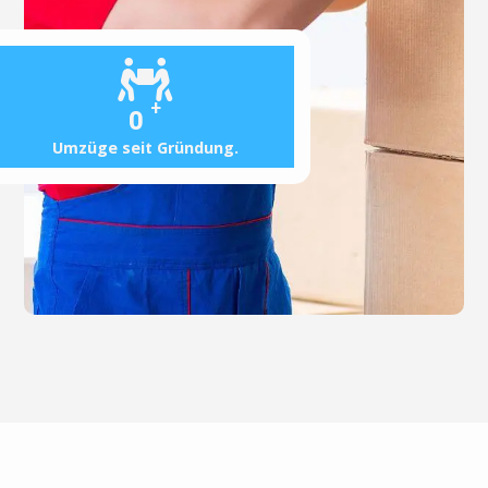
+
0
Umzüge seit Gründung.