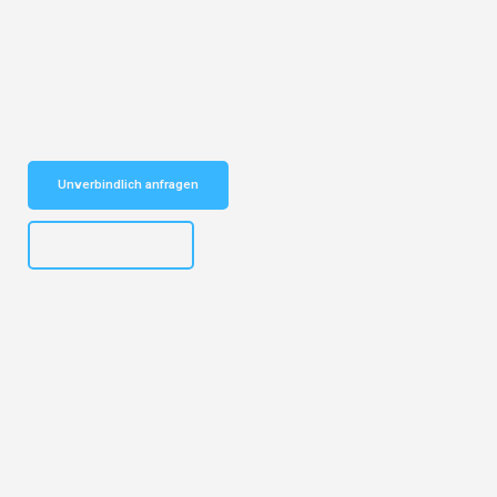
Entdecken Sie das
#1 Umzugsunternehmen in Bochum
– Ihr
vertrauenswürdiger Begleiter für Umzüge Bochum Paris!
Schnelle Antwort in garantiert unter 2 Minuten: Jetzt
unverbindlichen Kostenvoranschlag erhalten!
Unverbindlich anfragen
+4915792653301