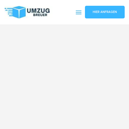
HIER ANFRAGEN
Umzugsunternehmen Bochum
Umzugsservice Bochum