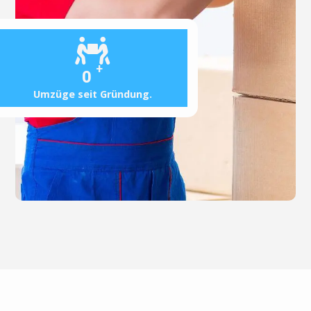
+
0
Umzüge seit Gründung.