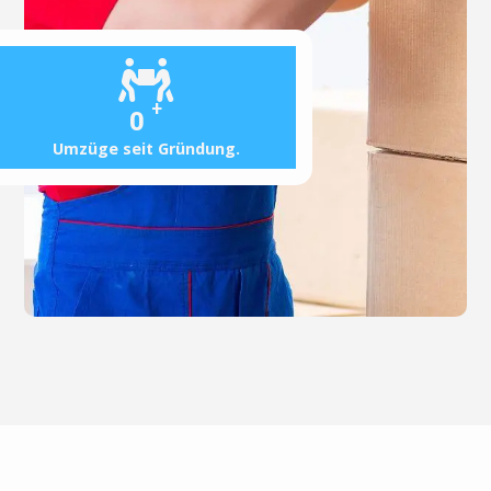
+
0
Umzüge seit Gründung.