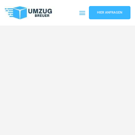
HIER ANFRAGEN
Umzugsunternehmen Bochum
Umzugsservice Bochum