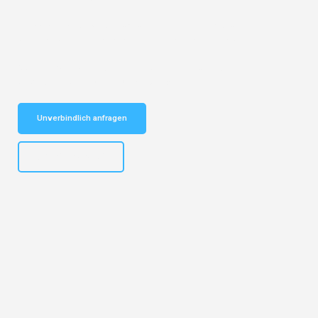
Entdecken Sie das
#1 Umzugsunternehmen in Bochum
– Ihr
vertrauenswürdiger Begleiter für Umzüge Bochum Brest!
Schnelle Antwort in garantiert unter 2 Minuten: Jetzt
unverbindlichen Kostenvoranschlag erhalten!
Unverbindlich anfragen
+4915792653301