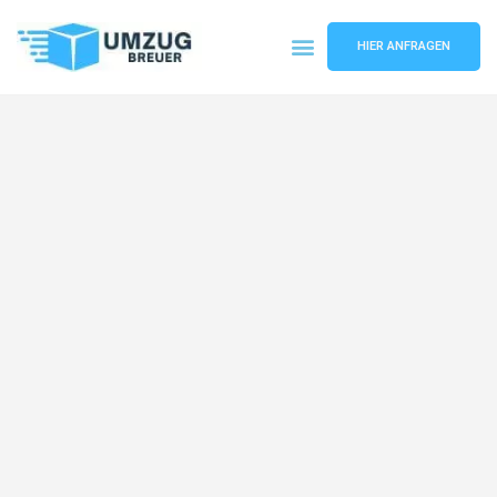
HIER ANFRAGEN
Umzugsunternehmen Bochum
Umzugsservice Bochum