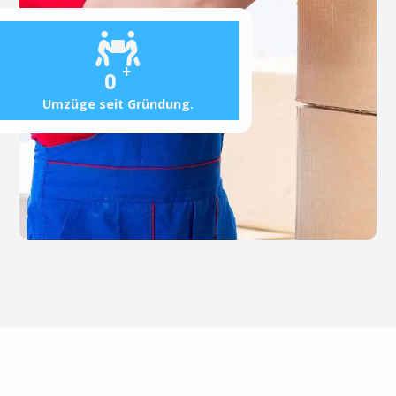
+
0
Umzüge seit Gründung.