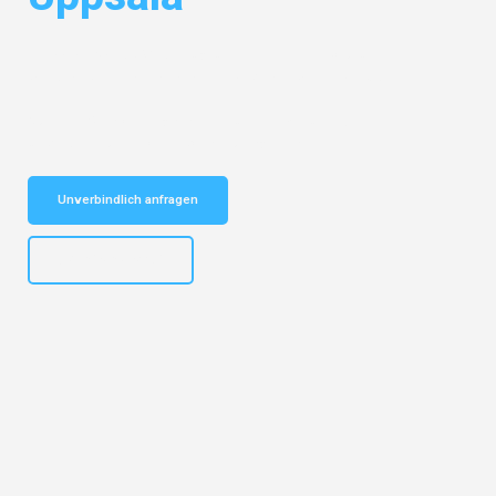
Entdecken Sie das
#1 Umzugsunternehmen in Bochum
– Ihr
vertrauenswürdiger Begleiter für Umzüge Bochum Uppsala!
Schnelle Antwort in garantiert unter 2 Minuten: Jetzt
unverbindlichen Kostenvoranschlag erhalten!
Unverbindlich anfragen
+4915792653301