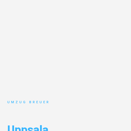
UMZUG BREUER
Umzug Bochum
Uppsala