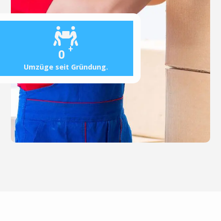
+
0
Umzüge seit Gründung.