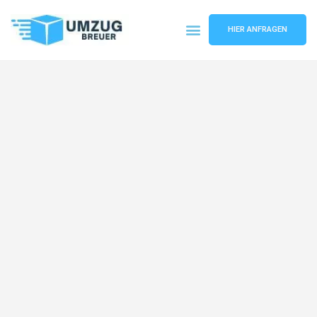
HIER ANFRAGEN
Umzugsunternehmen Bochum
Umzugsservice Bochum