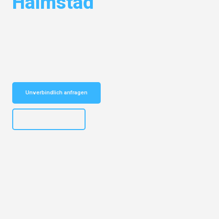
Halmstad
Entdecken Sie das
#1 Umzugsunternehmen in Bochum
– Ihr
vertrauenswürdiger Begleiter für Umzüge Bochum Halmstad!
Schnelle Antwort in garantiert unter 2 Minuten: Jetzt
unverbindlichen Kostenvoranschlag erhalten!
Unverbindlich anfragen
+4915792653301