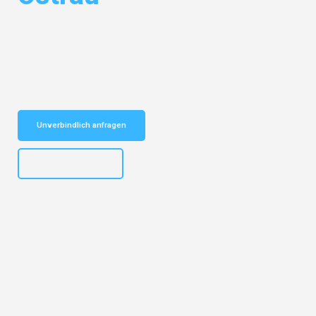
Entdecken Sie das
#1 Umzugsunternehmen in Bochum
– Ihr
vertrauenswürdiger Begleiter für Umzüge Bochum Ostrau!
Schnelle Antwort in garantiert unter 2 Minuten: Jetzt
unverbindlichen Kostenvoranschlag erhalten!
Unverbindlich anfragen
+4915792653301