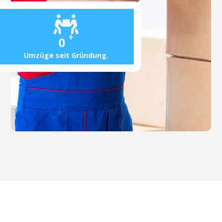
+
0
Umzüge seit Gründung.