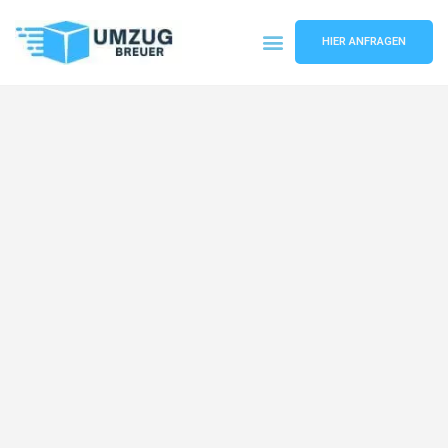
HIER ANFRAGEN
Umzugsunternehmen Bochum
Umzugsservice Bochum