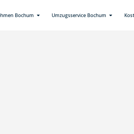
ehmen Bochum
Umzugsservice Bochum
Kost