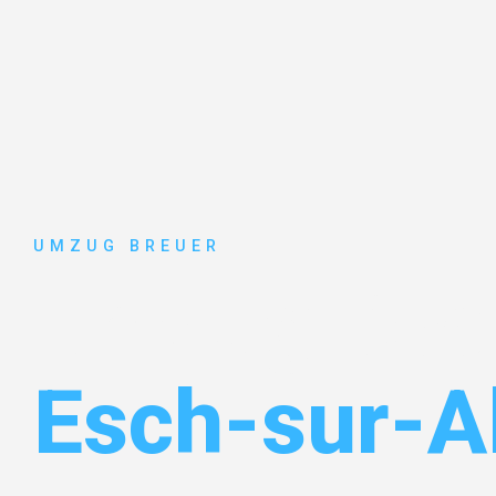
UMZUG BREUER
Umzug Bo
Esch-sur-A