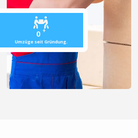
+
0
Umzüge seit Gründung.