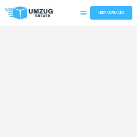
HIER ANFRAGEN
Umzugsunternehmen Bochum
Umzugsservice Bochum