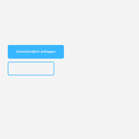
Entdecken Sie das
#1 Umzugsunternehmen in Bochum
– Ihr
vertrauenswürdiger Begleiter für Umzüge Bochum Lublin!
Schnelle Antwort in garantiert unter 2 Minuten: Jetzt
unverbindlichen Kostenvoranschlag erhalten!
Unverbindlich anfragen
+4915792653301