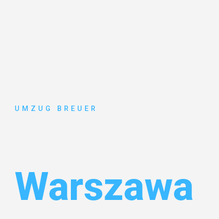
UMZUG BREUER
Umzug Bo
Warszawa