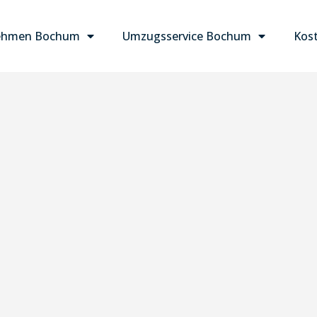
ehmen Bochum
Umzugsservice Bochum
Kost