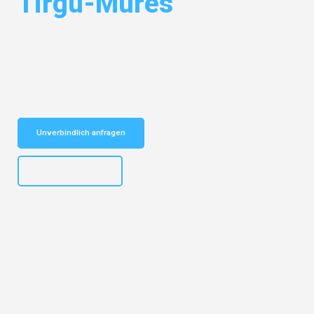
Tirgu-Mures
Entdecken Sie das
#1 Umzugsunternehmen in Bochum
– Ihr
vertrauenswürdiger Begleiter für Umzüge Bochum Tirgu-Mures!
Schnelle Antwort in garantiert unter 2 Minuten: Jetzt
unverbindlichen Kostenvoranschlag erhalten!
Unverbindlich anfragen
+4915792653301