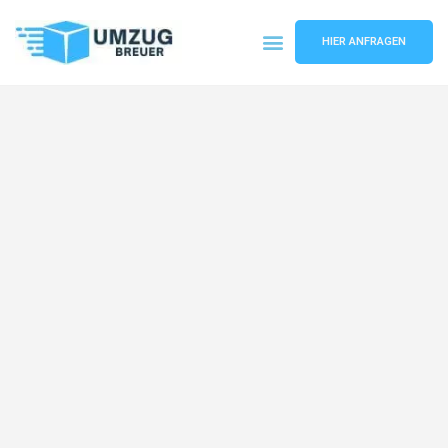
HIER ANFRAGEN
Umzugsunternehmen Bochum
Umzugsservice Bochum