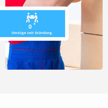
+
0
Umzüge seit Gründung.