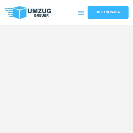
HIER ANFRAGEN
Umzugsunternehmen Bochum
Umzugsservice Bochum