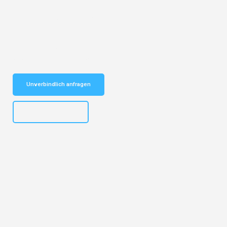
Entdecken Sie das
#1 Umzugsunternehmen in Bochum
– Ihr
vertrauenswürdiger Begleiter für Umzüge Bochum Adana!
Schnelle Antwort in garantiert unter 2 Minuten: Jetzt
unverbindlichen Kostenvoranschlag erhalten!
Unverbindlich anfragen
+4915792653301