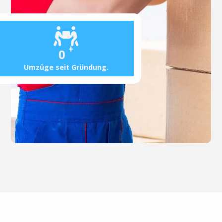
+
0
Umzüge seit Gründung.