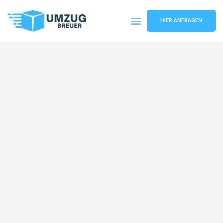
HIER ANFRAGEN
Umzugsunternehmen Bochum
Umzugsservice Bochum