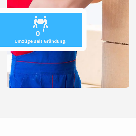
+
0
Umzüge seit Gründung.