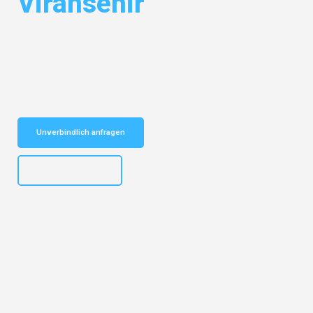
Viransehir
Entdecken Sie das
#1 Umzugsunternehmen in Bochum
– Ihr
vertrauenswürdiger Begleiter für Umzüge Bochum Viransehir!
Schnelle Antwort in garantiert unter 2 Minuten: Jetzt
unverbindlichen Kostenvoranschlag erhalten!
Unverbindlich anfragen
+4915792653301