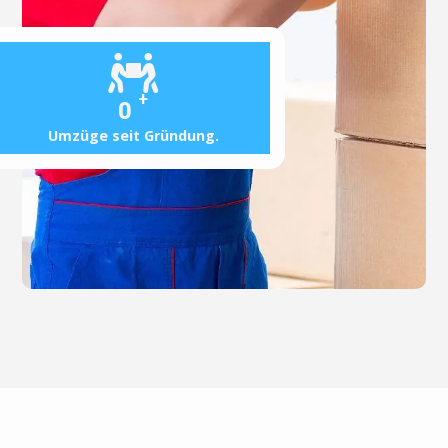
+
0
Umzüge seit Gründung.