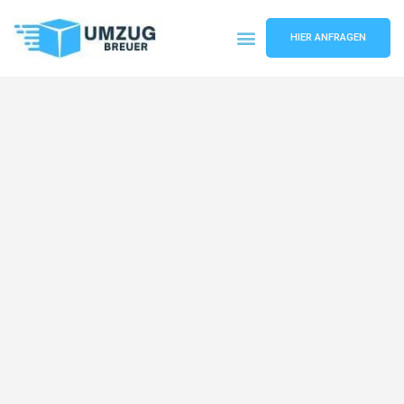
HIER ANFRAGEN
Umzugsunternehmen Bochum
Umzugsservice Bochum