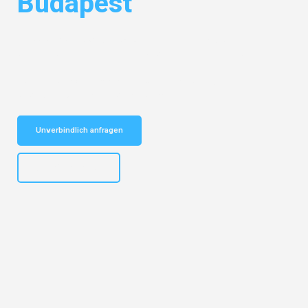
Budapest
Entdecken Sie das
#1 Umzugsunternehmen in Bochum
– Ihr
vertrauenswürdiger Begleiter für Umzüge Bochum Budapest!
Schnelle Antwort in garantiert unter 2 Minuten: Jetzt
unverbindlichen Kostenvoranschlag erhalten!
Unverbindlich anfragen
+4915792653301