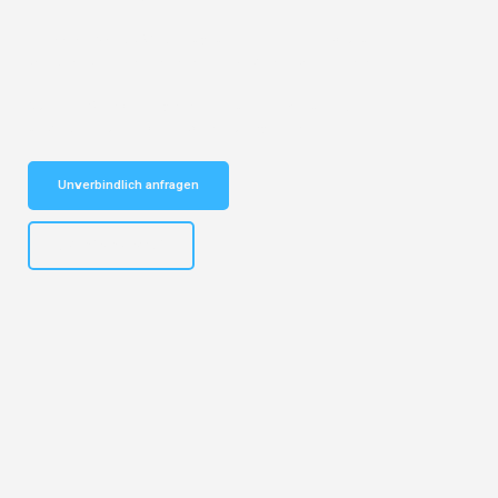
Entdecken Sie das
#1 Umzugsunternehmen in Bochum
– Ihr
vertrauenswürdiger Begleiter für Umzüge Bochum Exeter!
Schnelle Antwort in garantiert unter 2 Minuten: Jetzt
unverbindlichen Kostenvoranschlag erhalten!
Unverbindlich anfragen
+4915792653301