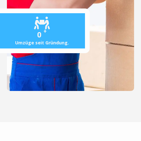
+
0
Umzüge seit Gründung.