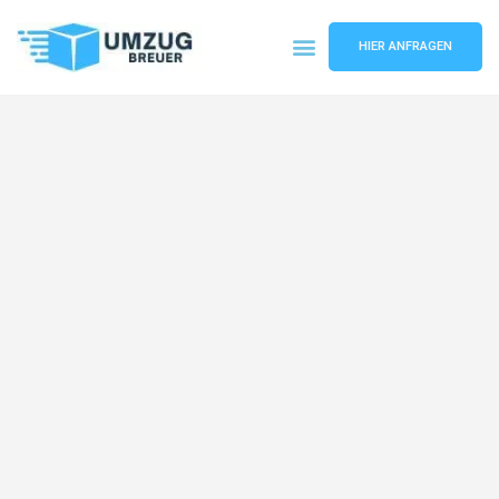
HIER ANFRAGEN
Umzugsunternehmen Bochum
Umzugsservice Bochum