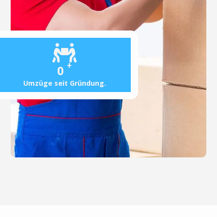
+
0
Umzüge seit Gründung.