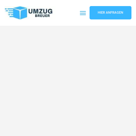
HIER ANFRAGEN
Umzugsunternehmen Bochum
Umzugsservice Bochum