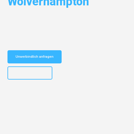
Wolverhampton
Entdecken Sie das
#1 Umzugsunternehmen in Bochum
– Ihr
vertrauenswürdiger Begleiter für Umzüge Bochum Wolverhampton!
Schnelle Antwort in garantiert unter 2 Minuten: Jetzt
unverbindlichen Kostenvoranschlag erhalten!
Unverbindlich anfragen
+4915792653301