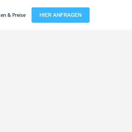
HIER ANFRAGEN
en & Preise