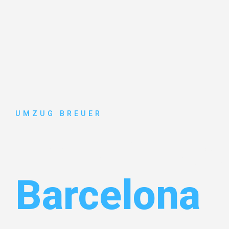
UMZUG BREUER
Umzug Bo
Barcelona