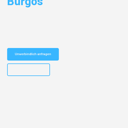
Burgos
Entdecken Sie das
#1 Umzugsunternehmen in Bochum
– Ihr
vertrauenswürdiger Begleiter für Umzüge Bochum Burgos!
Schnelle Antwort in garantiert unter 2 Minuten: Jetzt
unverbindlichen Kostenvoranschlag erhalten!
Unverbindlich anfragen
+4915792653301