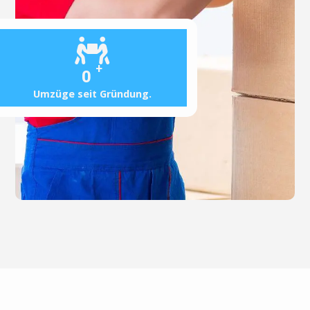
+
0
Umzüge seit Gründung.