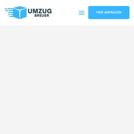
HIER ANFRAGEN
Umzugsunternehmen Bochum
Umzugsservice Bochum