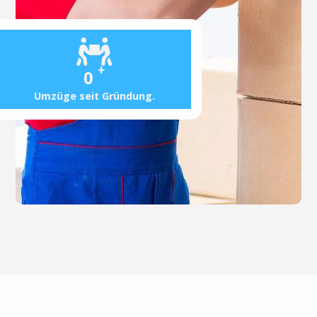
+
0
Umzüge seit Gründung.