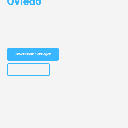
Oviedo
Entdecken Sie das
#1 Umzugsunternehmen in Bochum
– Ihr
vertrauenswürdiger Begleiter für Umzüge Bochum Oviedo!
Schnelle Antwort in garantiert unter 2 Minuten: Jetzt
unverbindlichen Kostenvoranschlag erhalten!
Unverbindlich anfragen
+4915792653301