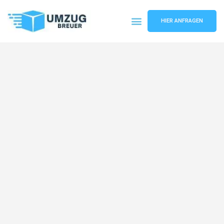
HIER ANFRAGEN
Umzugsunternehmen Bochum
Umzugsservice Bochum