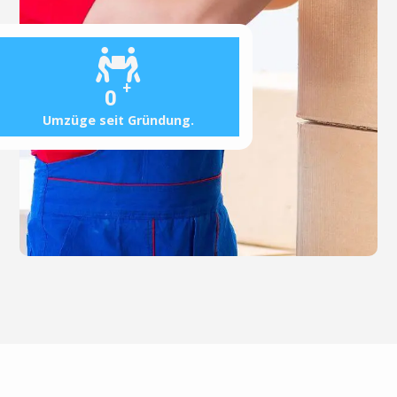
+
0
Umzüge seit Gründung.