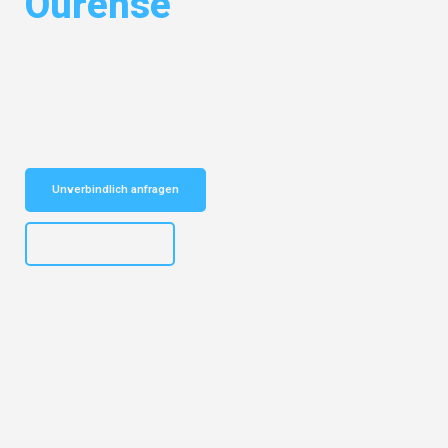
Ourense
Entdecken Sie das
#1 Umzugsunternehmen in Bochum
– Ihr
vertrauenswürdiger Begleiter für Umzüge Bochum Ourense!
Schnelle Antwort in garantiert unter 2 Minuten: Jetzt
unverbindlichen Kostenvoranschlag erhalten!
Unverbindlich anfragen
+4915792653301