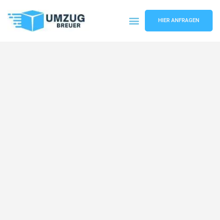
HIER ANFRAGEN
Umzugsunternehmen Bochum
Umzugsservice Bochum