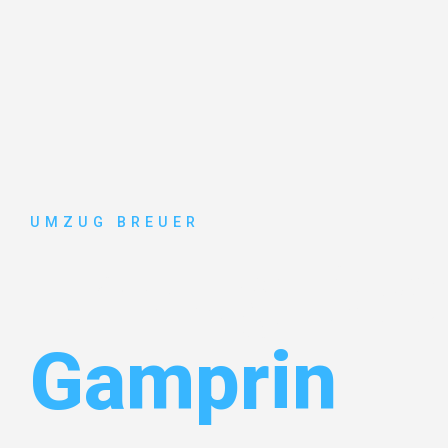
UMZUG BREUER
Umzug Bo
Gamprin