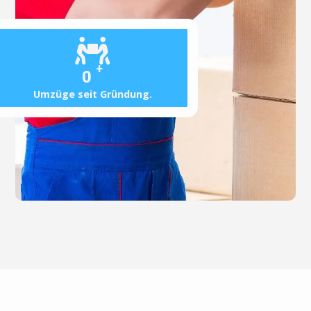
+
0
Umzüge seit Gründung.