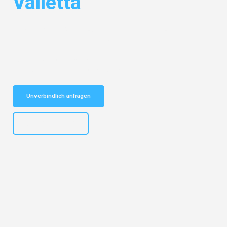
Valletta
Entdecken Sie das
#1 Umzugsunternehmen in Bochum
– Ihr
vertrauenswürdiger Begleiter für Umzüge Bochum Valletta!
Schnelle Antwort in garantiert unter 2 Minuten: Jetzt
unverbindlichen Kostenvoranschlag erhalten!
Unverbindlich anfragen
+4915792653301