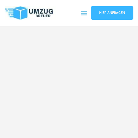
HIER ANFRAGEN
Umzugsunternehmen Bochum
Umzugsservice Bochum