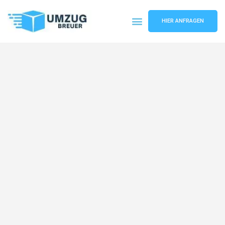
HIER ANFRAGEN
Umzugsunternehmen Bochum
Umzugsservice Bochum