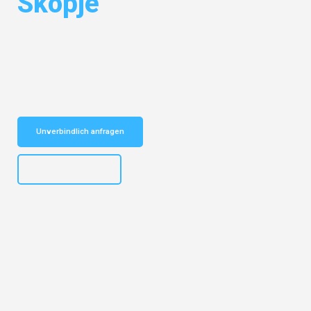
Skopje
Entdecken Sie das
#1 Umzugsunternehmen in Bochum
– Ihr
vertrauenswürdiger Begleiter für Umzüge Bochum Skopje!
Schnelle Antwort in garantiert unter 2 Minuten: Jetzt
unverbindlichen Kostenvoranschlag erhalten!
Unverbindlich anfragen
+4915792653301