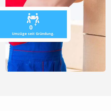
+
0
Umzüge seit Gründung.