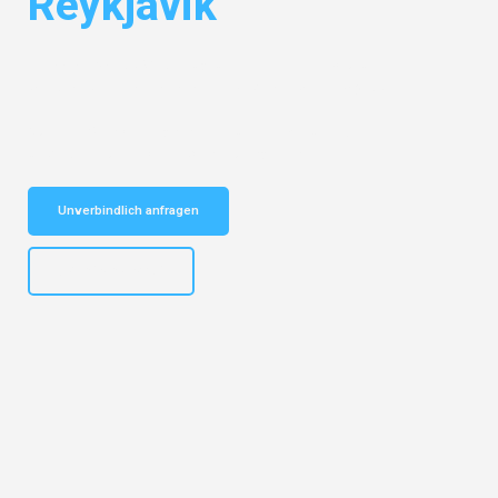
Reykjavik
Entdecken Sie das
#1 Umzugsunternehmen in Bochum
– Ihr
vertrauenswürdiger Begleiter für Umzüge Bochum Reykjavik!
Schnelle Antwort in garantiert unter 2 Minuten: Jetzt
unverbindlichen Kostenvoranschlag erhalten!
Unverbindlich anfragen
+4915792653301