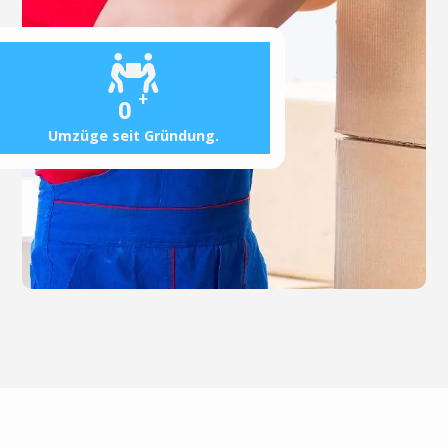
+
0
Umzüge seit Gründung.