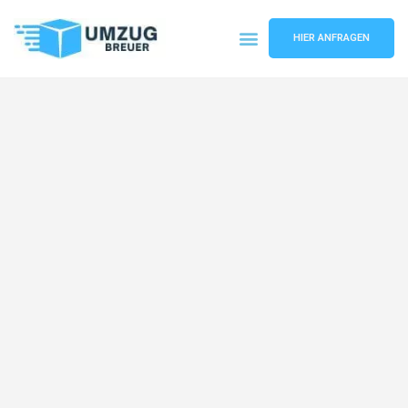
HIER ANFRAGEN
Umzugsunternehmen Bochum
Umzugsservice Bochum