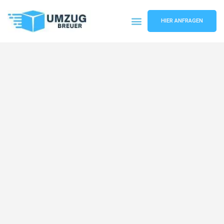
HIER ANFRAGEN
Umzugsunternehmen Bochum
Umzugsservice Bochum