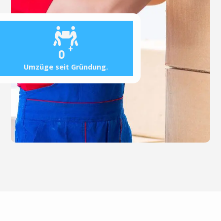
+
0
Umzüge seit Gründung.