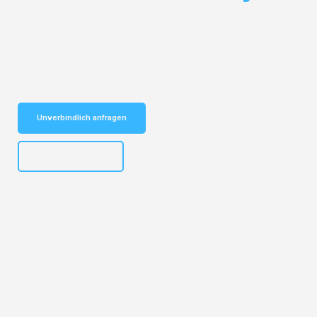
Entdecken Sie das
#1 Umzugsunternehmen in Bochum
– Ihr
vertrauenswürdiger Begleiter für Umzüge Bochum Rijeka!
Schnelle Antwort in garantiert unter 2 Minuten: Jetzt
unverbindlichen Kostenvoranschlag erhalten!
Unverbindlich anfragen
+4915792653301