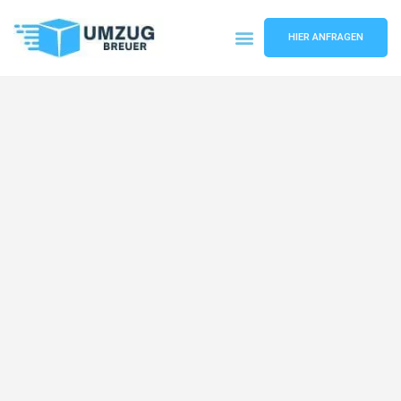
HIER ANFRAGEN
Umzugsunternehmen Bochum
Umzugsservice Bochum