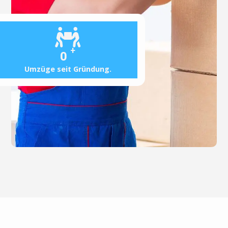
+
0
Umzüge seit Gründung.