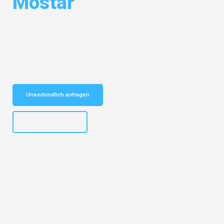
Mostar
Entdecken Sie das
#1 Umzugsunternehmen in Bochum
– Ihr
vertrauenswürdiger Begleiter für Umzüge Bochum Mostar!
Schnelle Antwort in garantiert unter 2 Minuten: Jetzt
unverbindlichen Kostenvoranschlag erhalten!
Unverbindlich anfragen
+4915792653301