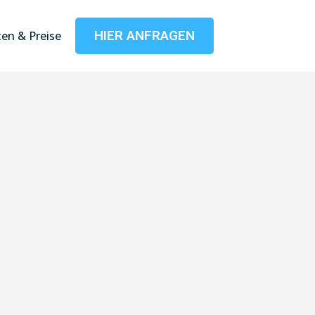
HIER ANFRAGEN
en & Preise